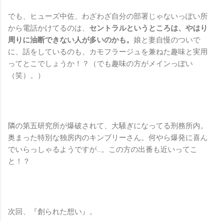
でも、ヒューズ中佐、わざわざ自分の部署じゃないっぽい所
から電話かけてるのは、
セントラルというところは、やはり
周りに油断できない人が多いのかも。
娘と妻自慢のついで
に、話をしているのも、カモフラージュを兼ねた趣味と実用
ってとこでしょうか！？（でも趣味の方がメインっぽい
（笑）。）
隣の第五研究所が爆破されて、大騒ぎになってる刑務所内。
奥まった特別な独房内のキンブリーさん。何やら爆発に喜ん
でいらっしゃるようですが…。この方の出番も近いってこ
と！？
次回、『創られた想い』。