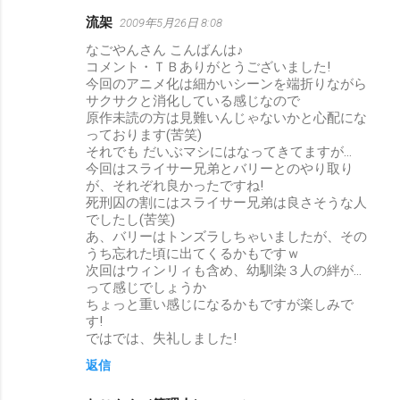
流架
2009年5月26日 8:08
なごやんさん こんばんは♪
コメント・ＴＢありがとうございました!
今回のアニメ化は細かいシーンを端折りながら
サクサクと消化している感じなので
原作未読の方は見難いんじゃないかと心配にな
っております(苦笑)
それでも だいぶマシにはなってきてますが…
今回はスライサー兄弟とバリーとのやり取り
が、それぞれ良かったですね!
死刑囚の割にはスライサー兄弟は良さそうな人
でしたし(苦笑)
あ、バリーはトンズラしちゃいましたが、その
うち忘れた頃に出てくるかもですｗ
次回はウィンリィも含め、幼馴染３人の絆が…
って感じでしょうか
ちょっと重い感じになるかもですが楽しみで
す!
ではでは、失礼しました!
返信