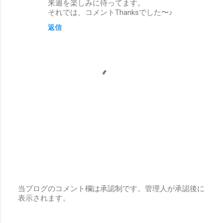
来週を楽しみに待ってます。
それでは、コメントThanksでした〜♪
返信
当ブログのコメント欄は承認制です。管理人が承認後に
表示されます。
コ
メ
ン