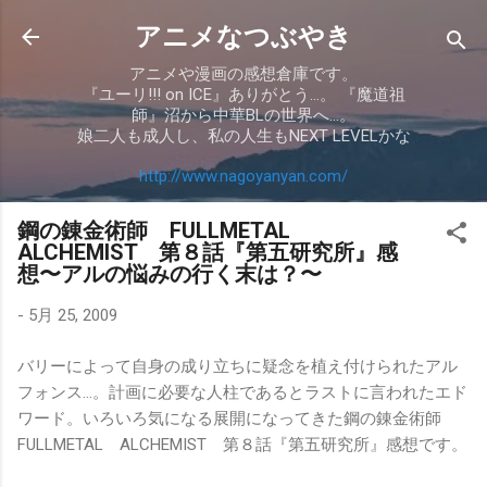
スキップしてメイン コンテンツに移動
アニメなつぶやき
アニメや漫画の感想倉庫です。
『ユーリ!!! on ICE』ありがとう…。 『魔道祖
師』沼から中華BLの世界へ…。
娘二人も成人し、私の人生もNEXT LEVELかな
http://www.nagoyanyan.com/
鋼の錬金術師 FULLMETAL
ALCHEMIST 第８話『第五研究所』感
想〜アルの悩みの行く末は？〜
-
5月 25, 2009
バリーによって自身の成り立ちに疑念を植え付けられたアル
フォンス…。計画に必要な人柱であるとラストに言われたエド
ワード。いろいろ気になる展開になってきた鋼の錬金術師
FULLMETAL ALCHEMIST 第８話『第五研究所』感想です。