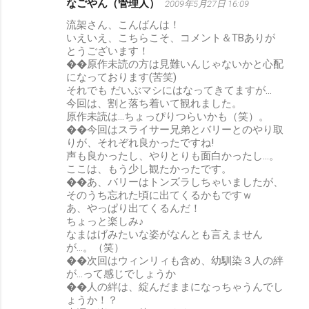
なごやん（管理人）
2009年5月27日 16:09
流架さん、こんばんは！
いえいえ、こちらこそ、コメント＆TBありが
とうございます！
��原作未読の方は見難いんじゃないかと心配
になっております(苦笑)
それでも だいぶマシにはなってきてますが…
今回は、割と落ち着いて観れました。
原作未読は…ちょっぴりつらいかも（笑）。
��今回はスライサー兄弟とバリーとのやり取
りが、それぞれ良かったですね!
声も良かったし、やりとりも面白かったし…。
ここは、もう少し観たかったです。
��あ、バリーはトンズラしちゃいましたが、
そのうち忘れた頃に出てくるかもですｗ
あ、やっぱり出てくるんだ！
ちょっと楽しみ♪
なまはげみたいな姿がなんとも言えません
が…。（笑）
��次回はウィンリィも含め、幼馴染３人の絆
が…って感じでしょうか
��人の絆は、綻んだままになっちゃうんでし
ょうか！？