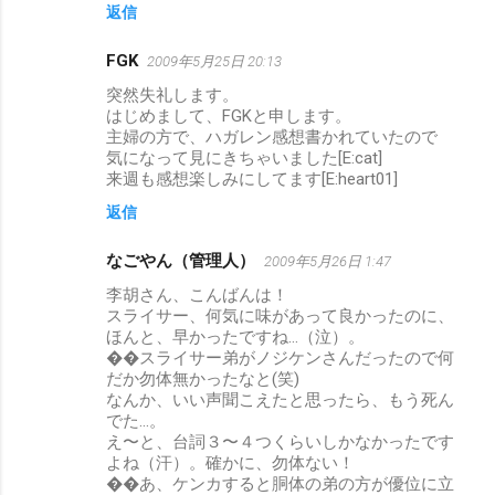
返信
FGK
2009年5月25日 20:13
突然失礼します。
はじめまして、FGKと申します。
主婦の方で、ハガレン感想書かれていたので
気になって見にきちゃいました[E:cat]
来週も感想楽しみにしてます[E:heart01]
返信
なごやん（管理人）
2009年5月26日 1:47
李胡さん、こんばんは！
スライサー、何気に味があって良かったのに、
ほんと、早かったですね…（泣）。
��スライサー弟がノジケンさんだったので何
だか勿体無かったなと(笑)
なんか、いい声聞こえたと思ったら、もう死ん
でた…。
え〜と、台詞３〜４つくらいしかなかったです
よね（汗）。確かに、勿体ない！
��あ、ケンカすると胴体の弟の方が優位に立