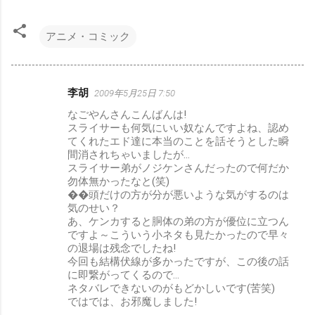
アニメ・コミック
李胡
2009年5月25日 7:50
コ
なごやんさんこんばんは!
メ
スライサーも何気にいい奴なんですよね、認め
ン
てくれたエド達に本当のことを話そうとした瞬
間消されちゃいましたが…
ト
スライサー弟がノジケンさんだったので何だか
勿体無かったなと(笑)
��頭だけの方が分が悪いような気がするのは
気のせい？
あ、ケンカすると胴体の弟の方が優位に立つん
ですよ～こういう小ネタも見たかったので早々
の退場は残念でしたね!
今回も結構伏線が多かったですが、この後の話
に即繋がってくるので…
ネタバレできないのがもどかしいです(苦笑)
ではでは、お邪魔しました!