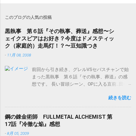
ト
を
投
このブログの人気の投稿
稿
黒執事 第６話『その執事、葬送』感想〜シ
ェイクスピアはお好き？今度はドメスティッ
ク（家庭的）走馬灯！？〜豆知識つき
-
11月 08, 2008
前回から引き続き、グレルVSセバスチャンで始
まった黒執事 第６話『その執事、葬送』の感
想です。 長い冒頭シーン、OPに入る直前…田中
さんの一声。 “ほっ♪” で吹きました（笑）。
続きを読む
（原作読んでるから、分かってはいたのです
が…） この存在感(≧∇≦)！ 一声主（ひとこえぬ
し）と呼ばせていただきます。 グレルとセバス
鋼の錬金術師 FULLMETAL ALCHEMIST 第
チャンによりたっぷりと、W.シェイクスピアの
17話『冷徹な焔』感想
『ロミオとジュリエット』（主に第２幕第２
-
8月 05, 2009
場）の名台詞が散りばめられた冒頭部分。 とて