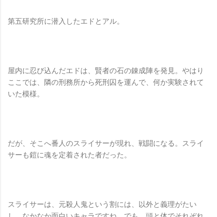
第五研究所に潜入したエドとアル。
屋内に忍び込んだエドは、賢者の石の錬成陣を発見。やはり
ここでは、隣の刑務所から死刑囚を運んで、何か実験されて
いた模様。
だが、そこへ番人のスライサーが現れ、戦闘になる。スライ
サーも鎧に魂を定着された者だった。
スライサーは、元殺人鬼という割には、以外と義理がたい
し、なかなか面白いキャラですね。でも、頭と体でそれぞれ