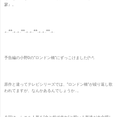
寥』。
.｡.:**:.｡..｡.:**:.｡..｡.:**:.｡..｡.:**:.｡.
予告編の小野Dの“ロンドン橋”にずっこけました(^-^;
原作と違ってテレビシリーズでは、“ロンドン橋”が繰り返し歌
われてますが、なんかあるんでしょうか…。