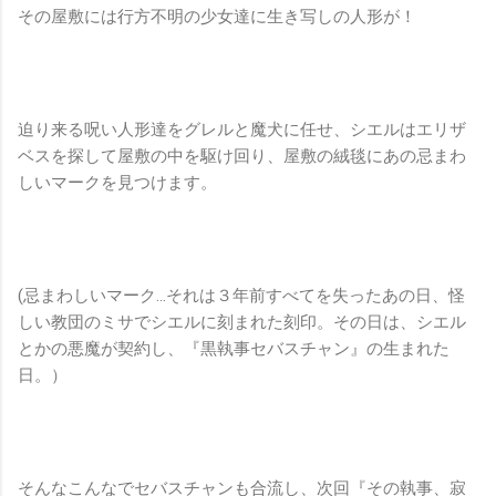
その屋敷には行方不明の少女達に生き写しの人形が！
迫り来る呪い人形達をグレルと魔犬に任せ、シエルはエリザ
ベスを探して屋敷の中を駆け回り、屋敷の絨毯にあの忌まわ
しいマークを見つけます。
(忌まわしいマーク…それは３年前すべてを失ったあの日、怪
しい教団のミサでシエルに刻まれた刻印。その日は、シエル
とかの悪魔が契約し、『黒執事セバスチャン』の生まれた
日。）
そんなこんなでセバスチャンも合流し、次回『その執事、寂