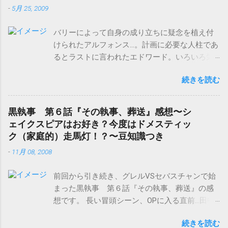
-
5月 25, 2009
バリーによって自身の成り立ちに疑念を植え付
けられたアルフォンス…。計画に必要な人柱であ
るとラストに言われたエドワード。いろいろ気
になる展開になってきた鋼の錬金術師
続きを読む
FULLMETAL ALCHEMIST 第８話『第五研究
所』感想です。 鋼の錬金術師 FULLMETAL
ALCHEMIST 2 [Blu-ray] 販売元：アニプレックス
黒執事 第６話『その執事、葬送』感想〜シ
発売日：2009/09/30 Amazon.co.jpで詳細を確認
ェイクスピアはお好き？今度はドメスティッ
する 第五研究所に潜入したエドとアル。 屋内に
ク（家庭的）走馬灯！？〜豆知識つき
忍び込んだエドは、賢者の石の錬成陣を発見。
-
11月 08, 2008
やはりここでは、隣の刑務所から死刑囚を運ん
で、何か実験されていた模様。 だが、そこへ番
前回から引き続き、グレルVSセバスチャンで始
人のスライサーが現れ、戦闘になる。スライサ
まった黒執事 第６話『その執事、葬送』の感
ーも鎧に魂を定着された者だった。 スライサー
想です。 長い冒頭シーン、OPに入る直前…田中
は、元殺人鬼という割には、以外と義理がたい
さんの一声。 “ほっ♪” で吹きました（笑）。
し、なかなか面白いキャラですね。でも、頭と
続きを読む
（原作読んでるから、分かってはいたのです
体でそれぞれ二人で一組…って、 頭だけの方が