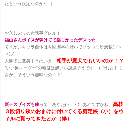
たという設定なのかな…）
お久しぶりの赤執事グレル！
福山さんボイスが弾けてて楽しかったデスっ☆
ですが、キャラ自体は今回脚本のせいでツッコミ所満載(ノ＞
＜)ノ
相手が魔犬でもいいのか！？
人間姿に変身中とはいえ、
“いい男レーダー”の精度は超いい加減そうです…（それともま
さか、そういう趣味なの！？）
高枝
新デスザイズも鋏
って、あなた(・_・)....あれですかね、
３段切り鋏のおまけに付いてくる剪定鋏（小）をウ
ィルに貰ってきたとか（爆）