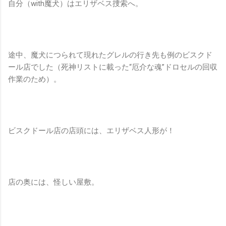
自分（with魔犬）はエリザベス捜索へ。
途中、魔犬につられて現れたグレルの行き先も例のビスクド
ール店でした（死神リストに載った“厄介な魂”ドロセルの回収
作業のため）。
ビスクドール店の店頭には、エリザベス人形が！
店の奥には、怪しい屋敷。