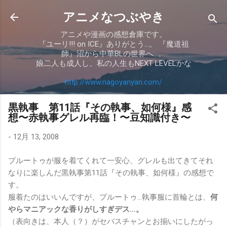
スキップしてメイン コンテンツに移動
アニメなつぶやき
アニメや漫画の感想倉庫です。
『ユーリ!!! on ICE』ありがとう…。 『魔道祖
師』沼から中華BLの世界へ…。
娘二人も成人し、私の人生もNEXT LEVELかな
http://www.nagoyanyan.com/
黒執事 第11話『その執事、如何様』感
想〜赤執事グレル再臨！〜豆知識付き〜
-
12月 13, 2008
プルートゥが服を着てくれて一安心、グレルも出てきてそれ
なりに楽しんだ黒執事第11話『その執事、如何様』の感想で
す。
服着たのはいいんですが、プルートゥ…執事服に首輪とは、
何
やらマニアックな香りがしすぎデス…。
（表向きは、本人（？）がセバスチャンとお揃いにしたがっ