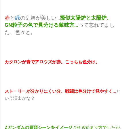
赤
と
緑
の乱舞が美しい…
擬似太陽炉と太陽炉、
GN粒子の色で見分ける敵味方…
って忘れてまし
た、色々と。
カタロンが青でアロウズが赤。こっちも色分け。
ストーリーが分かりにくい分、戦闘は色分けで見やすく…
と
いう演出かな？
Zガンダムの冒頭シーンをイメージ
させる始まり方でしたが、