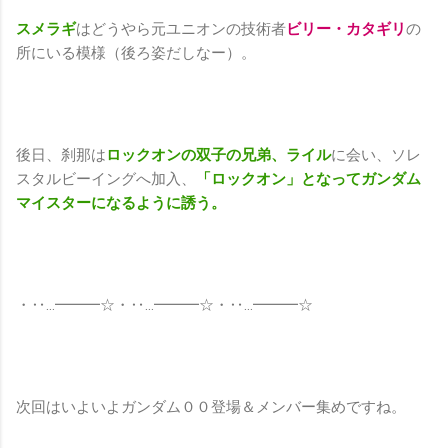
スメラギ
はどうやら元ユニオンの技術者
ビリー・カタギリ
の
所にいる模様（後ろ姿だしなー）。
後日、刹那は
ロックオンの双子の兄弟、ライル
に会い、ソレ
スタルビーイングへ加入、
「ロックオン」となってガンダム
マイスターになるように誘う。
・‥…━━━☆・‥…━━━☆・‥…━━━☆
次回はいよいよガンダム００登場＆メンバー集めですね。