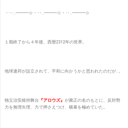
・‥…━━━☆・‥…━━━☆・‥…━━━☆
１期終了から４年後、西暦2312年の世界。
地球連邦が設立されて、平和に向かうかと思われたのだが…。
独立治安維持舞台
『アロウズ』
が粛正の名のもとに、反対勢
力を無理矢理、力で押さえつけ、横暴を極めていた。