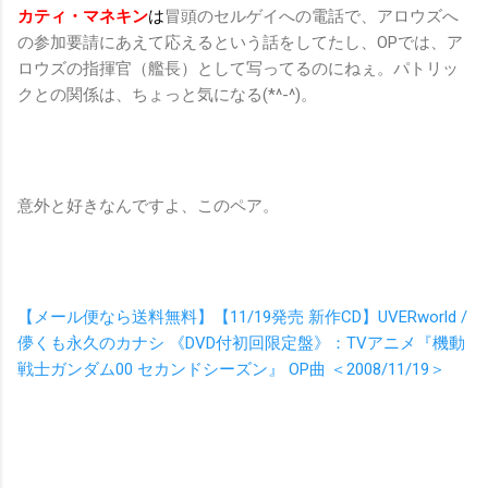
カティ・マネキン
は
冒頭のセルゲイへの電話で、アロウズへ
の参加要請にあえて応えるという話をしてたし、OPでは、ア
ロウズの指揮官（艦長）として写ってるのにねぇ。パトリッ
クとの関係は、ちょっと気になる(*^-^)。
意外と好きなんですよ、このペア。
【メール便なら送料無料】【11/19発売 新作CD】UVERworld /
儚くも永久のカナシ 《DVD付初回限定盤》：TVアニメ『機動
戦士ガンダム00 セカンドシーズン』 OP曲 ＜2008/11/19＞