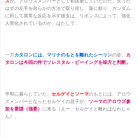
ス
が。アロウズメンバーとして初搭乗していたのだ。失った
はずの左手を何らかの方法で取り戻し、薬に頼り、ガンダム
に対して異常な反応を示す彼女は、リボンズによって、強化
人間化されているのか、はたして。
一方
カタロンには、マリナのもとを離れたシーリン
の姿。
カ
タロンは今回の件でソレスタル・ビーイングを味方と判断。
平和に暮らしていた、
セルゲイとソーマ
のもとには、アロウ
ズメンバーとなったセルゲイの息子が、
ソーマのアロウズ参
加を要請（強要）
に来る（えー、セルゲイと離ればなれじゃ
ん）。