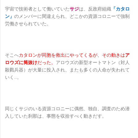
宇宙で技術者として働いていた
サジ
は、反政府組織
「カタロ
ン」
のメンバーに間違えられ、どこかの資源コロニーで強制
労働させられていた。
そこへ
カタロンが同胞を救出にやってくるが、その動きは
ア
ロウズに筒抜け
だった。
アロウズの新型オートマトン（対人
殺戮兵器）が大量に投入され、またも多くの人命が失われて
いく…。
同じくサジのいる資源コロニーに偶然、独自、調査のため潜
入していた刹那は、事態を収拾すべく動きだす。