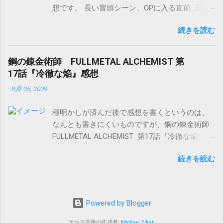
想です。 長い冒頭シーン、OPに入る直前…田中
は、元殺人鬼という割には、以外と義理がたい
さんの一声。 “ほっ♪” で吹きました（笑）。
し、なかなか面白いキャラですね。でも、頭と
続きを読む
（原作読んでるから、分かってはいたのです
体でそれぞれ二人で一組…って、 頭だけの方が
が…） この存在感(≧∇≦)！ 一声主（ひとこえぬ
分が悪いような気がするのは気のせい？ エドは
し）と呼ばせていただきます。 グレルとセバス
危機一髪の所、スカーの錬成を途中で止めて分
鋼の錬金術師 FULLMETAL ALCHEMIST 第
チャンによりたっぷりと、W.シェイクスピアの
解する技をとっさに思い出して、一発で決め
17話『冷徹な焔』感想
『ロミオとジュリエット』（主に第２幕第２
る！ （火事場のなんとやらにしても、ちょっと
-
8月 05, 2009
場）の名台詞が散りばめられた冒頭部分。 とて
すごいぞ！？） せっかくスライサーが冥土の土
も、戦闘シーンとは思えない会話ですが、シェ
産に賢者の石について語ろうとした途端、早々
種明かしが済んだ後で感想を書くというのは、
イクスピアの台詞のおかげで、下世話な感じが
にラストとエンヴィに口封じで始末されてしま
なんとも書きにくいものですが、鋼の錬金術師
薄れて、美しくまとまったかなあ…と。 「あ
って残念！スライサー、ちょっと気にいってた
FULLMETAL ALCHEMIST 第17話『冷徹な焔』感
あ、セバスちゃん♡どうして貴方はセバスちゃ
のになぁ…。 でも、そのラストとエンヴィ。
想です。 この回はきっちり伏線が張ってあるよ
んなの？」（グレル） （“ O Romeo, Romeo!
「大事な人柱」だの「計画に支障」がどうのこ
続きを読む
うに感じて観ていたのですが、その通りでした
wherefore art thou Romeo?” ） に始まって、
うのだの、口封じした意味あるのか！？ 新たな
（笑）。 他のブログ様を拝見すると、原作とは
「それでは、幾千にも、幾万にも、ごきげんよ
ヒントをまき散らしつつ、第五研究所は爆破。
多少順序が違っていたようですが、すんなり観
う♪」（グレル） （“ A thousand times good
エンヴィは、エドをロスに引き渡して去ってい
れる構成になっていたように思います。 鋼の錬
night!” ） まで、セバスチャンの台詞も含め、ほ
きました。 案の定、スライサーとの対戦でガタ
Powered by Blogger
金術師 FULLMETAL ALCHEMIST 2 [Blu-ray] アニ
とんどが『ロミオとジュリエット』の台詞その
が来ていた腕の機械鎧は、エンヴィを前にし
プレックス 2009-09-30 Amazonアソシエイト by
ままか、ちょっとしたもじり…という凝りよう…
テーマ画像の作成者:
Michael Elkan