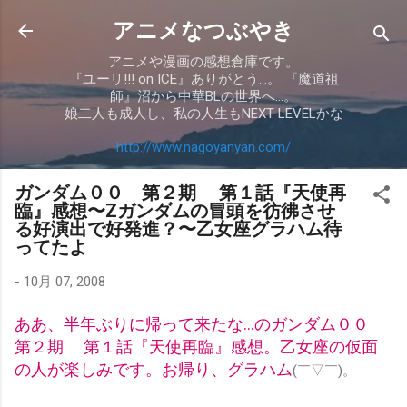
スキップしてメイン コンテンツに移動
アニメなつぶやき
アニメや漫画の感想倉庫です。
『ユーリ!!! on ICE』ありがとう…。 『魔道祖
師』沼から中華BLの世界へ…。
娘二人も成人し、私の人生もNEXT LEVELかな
http://www.nagoyanyan.com/
ガンダム００ 第２期 第１話『天使再
臨』感想〜Zガンダムの冒頭を彷彿させ
る好演出で好発進？〜乙女座グラハム待
ってたよ
-
10月 07, 2008
ああ、半年ぶりに帰って来たな…のガンダム００
第２期 第１話『天使再臨』感想。乙女座の仮面
の人が楽しみです。お帰り、グラハム
(￣▽￣)。