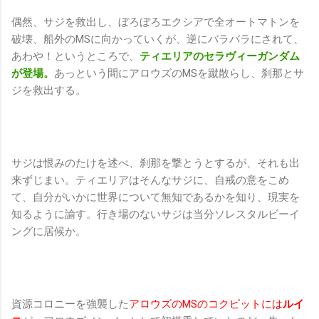
偶然、サジを救出し、ぼろぼろエクシアで全オートマトンを
破壊、船外のMSに向かっていくが、逆にバラバラにされて、
あわや！というところで、
ティエリアのセラヴィーガンダム
が登場。
あっという間にアロウズのMSを蹴散らし、刹那とサ
ジを救出する。
サジは恨みのたけを述べ、刹那を撃とうとするが、それも出
来ずじまい。ティエリアはそんなサジに、自戒の意をこめ
て、自分がいかに世界について無知であるかを知り、現実を
知るように諭す。行き場のないサジは当分ソレスタルビーイ
ングに居候か。
資源コロニーを強襲した
アロウズのMSのコクピットには
ルイ