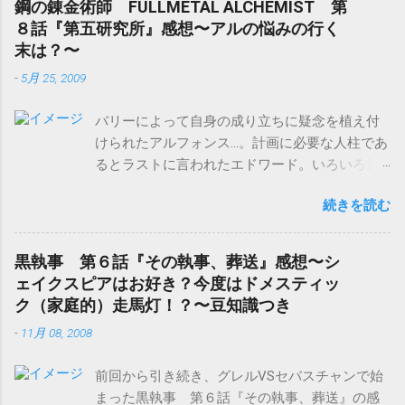
鋼の錬金術師 FULLMETAL ALCHEMIST 第
８話『第五研究所』感想〜アルの悩みの行く
末は？〜
-
5月 25, 2009
バリーによって自身の成り立ちに疑念を植え付
けられたアルフォンス…。計画に必要な人柱であ
るとラストに言われたエドワード。いろいろ気
になる展開になってきた鋼の錬金術師
続きを読む
FULLMETAL ALCHEMIST 第８話『第五研究
所』感想です。 鋼の錬金術師 FULLMETAL
ALCHEMIST 2 [Blu-ray] 販売元：アニプレックス
黒執事 第６話『その執事、葬送』感想〜シ
発売日：2009/09/30 Amazon.co.jpで詳細を確認
ェイクスピアはお好き？今度はドメスティッ
する 第五研究所に潜入したエドとアル。 屋内に
ク（家庭的）走馬灯！？〜豆知識つき
忍び込んだエドは、賢者の石の錬成陣を発見。
-
11月 08, 2008
やはりここでは、隣の刑務所から死刑囚を運ん
で、何か実験されていた模様。 だが、そこへ番
前回から引き続き、グレルVSセバスチャンで始
人のスライサーが現れ、戦闘になる。スライサ
まった黒執事 第６話『その執事、葬送』の感
ーも鎧に魂を定着された者だった。 スライサー