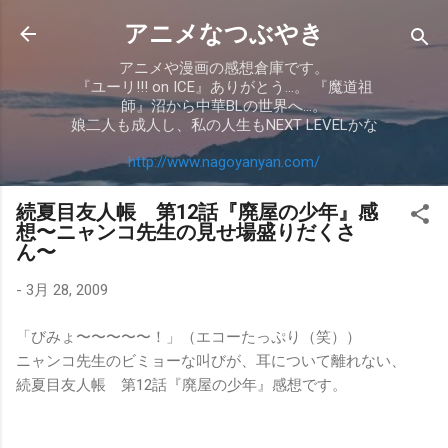
スキップしてメイン コンテンツに移動
アニメなつぶやき
アニメや漫画の感想倉庫です。
『ユーリ!!! on ICE』ありがとう…。 『魔道祖
師』沼から中華BLの世界へ…。
娘二人も成人し、私の人生もNEXT LEVELかな
http://www.nagoyanyan.com/
続夏目友人帳 第12話『廃屋の少年』感
想〜ニャンコ先生の見せ場盛りだくさ
ん〜
-
3月 28, 2009
「びみょ〜〜〜〜〜！」（エコーたっぷり（笑））
ニャンコ先生のビミョーな叫びが、耳について離れない、
続夏目友人帳 第12話『廃屋の少年』感想です。