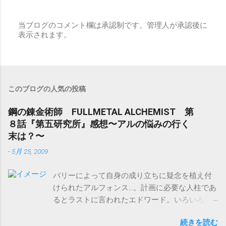
当ブログのコメント欄は承認制です。管理人が承認後に
表示されます。
コ
メ
ン
ト
を
投
このブログの人気の投稿
稿
鋼の錬金術師 FULLMETAL ALCHEMIST 第
８話『第五研究所』感想〜アルの悩みの行く
末は？〜
-
5月 25, 2009
バリーによって自身の成り立ちに疑念を植え付
けられたアルフォンス…。計画に必要な人柱であ
るとラストに言われたエドワード。いろいろ気
になる展開になってきた鋼の錬金術師
続きを読む
FULLMETAL ALCHEMIST 第８話『第五研究