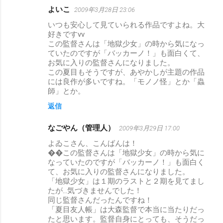
よいこ
2009年3月28日 23:06
コ
いつも安心して見ていられる作品ですよね。大
メ
好きですvv
ン
この監督さんは「地獄少女」の時から気になっ
ていたのですが「バッカーノ！」も面白くて、
ト
お気に入りの監督さんになりました。
この夏目もそうですが、あやかしが主題の作品
には良作が多いですね。「モノノ怪」とか「蟲
師」とか。
返信
なごやん（管理人）
2009年3月29日 17:00
よゐこさん、こんばんは！
��この監督さんは「地獄少女」の時から気に
なっていたのですが「バッカーノ！」も面白く
て、お気に入りの監督さんになりました。
「地獄少女」は１期のラストと２期を見てまし
たが…気づきませんでした！
同じ監督さんだったんですね！
「夏目友人帳」は大森監督で本当に当たりだっ
たと思います。監督自身にとっても、そうだっ