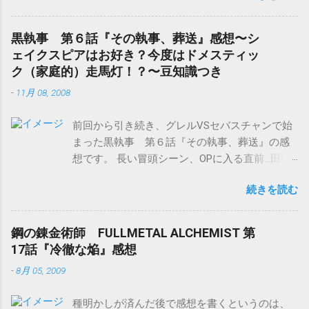
所』感想です。 鋼の錬金術師 FULLMETAL
ALCHEMIST 2 [Blu-ray] 販売元：アニプレックス
黒執事 第６話『その執事、葬送』感想〜シ
発売日：2009/09/30 Amazon.co.jpで詳細を確認
ェイクスピアはお好き？今度はドメスティッ
する 第五研究所に潜入したエドとアル。 屋内に
ク（家庭的）走馬灯！？〜豆知識つき
忍び込んだエドは、賢者の石の錬成陣を発見。
-
11月 08, 2008
やはりここでは、隣の刑務所から死刑囚を運ん
で、何か実験されていた模様。 だが、そこへ番
前回から引き続き、グレルVSセバスチャンで始
人のスライサーが現れ、戦闘になる。スライサ
まった黒執事 第６話『その執事、葬送』の感
ーも鎧に魂を定着された者だった。 スライサー
想です。 長い冒頭シーン、OPに入る直前…田中
は、元殺人鬼という割には、以外と義理がたい
さんの一声。 “ほっ♪” で吹きました（笑）。
し、なかなか面白いキャラですね。でも、頭と
続きを読む
（原作読んでるから、分かってはいたのです
体でそれぞれ二人で一組…って、 頭だけの方が
が…） この存在感(≧∇≦)！ 一声主（ひとこえぬ
分が悪いような気がするのは気のせい？ エドは
し）と呼ばせていただきます。 グレルとセバス
危機一髪の所、スカーの錬成を途中で止めて分
鋼の錬金術師 FULLMETAL ALCHEMIST 第
チャンによりたっぷりと、W.シェイクスピアの
解する技をとっさに思い出して、一発で決め
17話『冷徹な焔』感想
『ロミオとジュリエット』（主に第２幕第２
る！ （火事場のなんとやらにしても、ちょっと
-
8月 05, 2009
場）の名台詞が散りばめられた冒頭部分。 とて
すごいぞ！？） せっかくスライサーが冥土の土
も、戦闘シーンとは思えない会話ですが、シェ
産に賢者の石について語ろうとした途端、早々
種明かしが済んだ後で感想を書くというのは、
イクスピアの台詞のおかげで、下世話な感じが