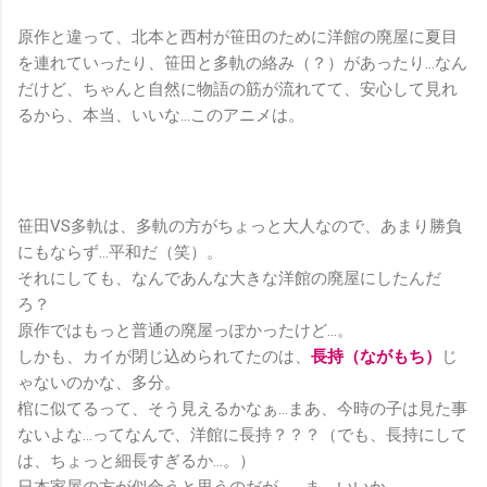
原作と違って、北本と西村が笹田のために洋館の廃屋に夏目
を連れていったり、笹田と多軌の絡み（？）があったり…なん
だけど、ちゃんと自然に物語の筋が流れてて、安心して見れ
るから、本当、いいな…このアニメは。
笹田VS多軌は、多軌の方がちょっと大人なので、あまり勝負
にもならず…平和だ（笑）。
それにしても、なんであんな大きな洋館の廃屋にしたんだ
ろ？
原作ではもっと普通の廃屋っぽかったけど…。
しかも、カイが閉じ込められてたのは、
長持（ながもち）
じ
ゃないのかな、多分。
棺に似てるって、そう見えるかなぁ…まあ、今時の子は見た事
ないよな…ってなんで、洋館に長持？？？（でも、長持にして
は、ちょっと細長すぎるか…。）
日本家屋の方が似合うと思うのだが…。ま、いいか。